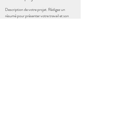
Description de votre projet. Rédigez un
résumé pour présenter votre travail et son
contexte. Cliquez sur « Modifier texte » ou
double-cliquez sur la zone de texte pour
commencer.
Nom du projet
Description du projet. Présentez votre travail