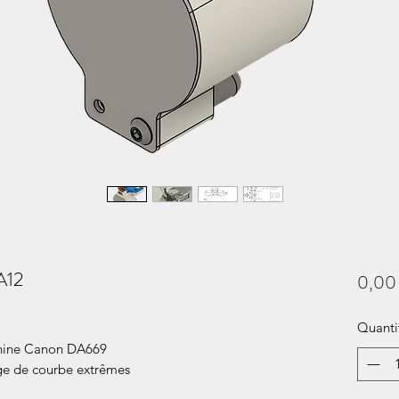
A12
0,00
Quanti
chine Canon DA669
ge de courbe extrêmes