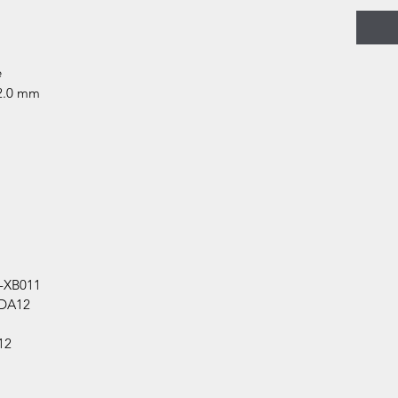
e
 2.0 mm
4-XB011
-DA12
12