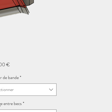
Prix
00 €
r de bande
*
ctionner
e entre becs
*