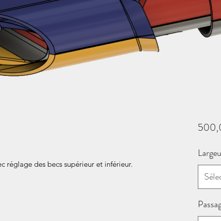
500,
Largeu
 réglage des becs supérieur et inférieur.
Séle
Passag