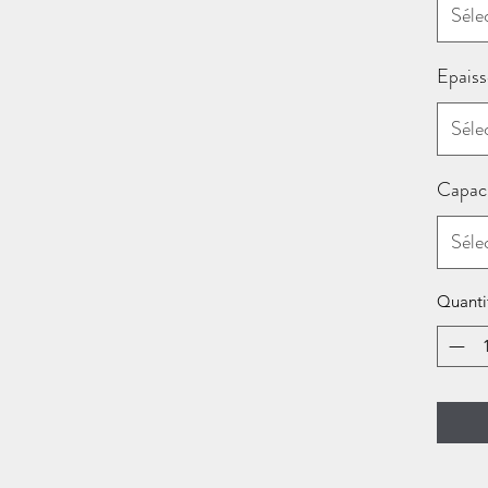
Séle
Epaiss
Séle
Capac
Séle
Quanti