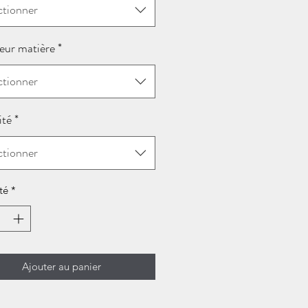
ctionner
eur matière
*
ctionner
ité
*
ctionner
té
*
Ajouter au panier