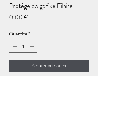
Protège doigt fixe Filaire
Prix
0,00 €
Quantité
*
Ajouter au panier
Arceau en corde a piano de diamètre 1
mm qui remonte le long de la barre
aiguille.
Ce protège dispose d'une bonne
flexibilité pour s'adapter aux cas
particuliers.