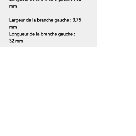
mm
Largeur de la branche gauche : 3,75
mm
Longueur de la branche gauche :
32 mm
Decalage du talon interieur vers
l'arrière : 0 mm
----------------------------------------------------
-------------------------
Le pied ne dispose de pas de dents
d'accrochage sur la partie inférieure
(réduit le marquage des matières
fragiles)
Fixation par serrage sur l'axe de la
barre avec vis Inox M4