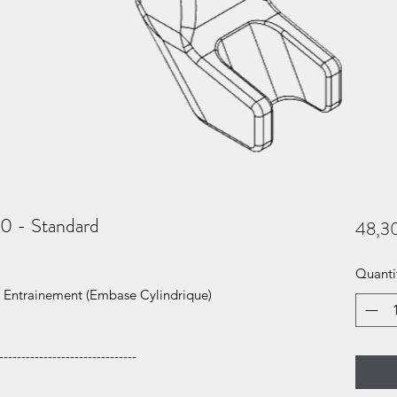
0 - Standard
48,3
Quanti
e Entrainement (Embase Cylindrique)
-------------------------------