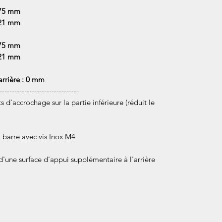
,75 mm
 21 mm
,75 mm
 21 mm
arrière : 0 mm
--------------------------------
 d'accrochage sur la partie inférieure (réduit le
a barre avec vis Inox M4
une surface d'appui supplémentaire à l'arrière