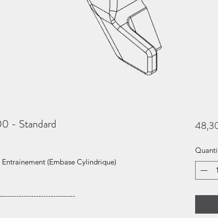
0 - Standard
48,3
Quanti
e Entrainement (Embase Cylindrique)
-------------------------------