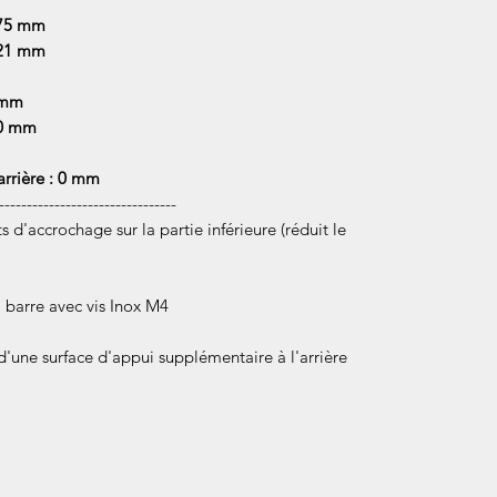
,75 mm
 21 mm
 mm
 0 mm
arrière : 0 mm
--------------------------------
 d'accrochage sur la partie inférieure (réduit le
a barre avec vis Inox M4
une surface d'appui supplémentaire à l'arrière