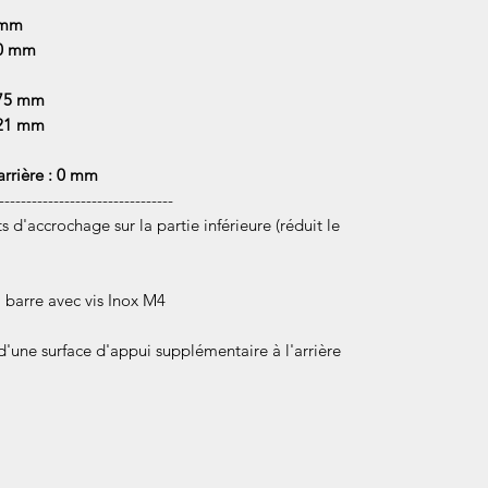
 mm
 0 mm
,75 mm
 21 mm
arrière : 0 mm
--------------------------------
 d'accrochage sur la partie inférieure (réduit le
a barre avec vis Inox M4
une surface d'appui supplémentaire à l'arrière