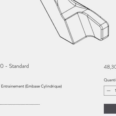
0 - Standard
48,3
Quanti
e Entrainement (Embase Cylindrique)
-------------------------------