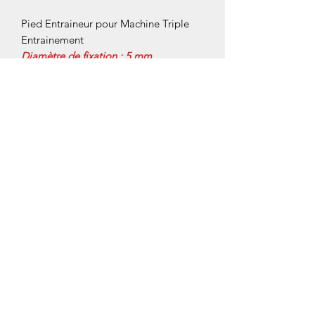
Pied Entraineur pour Machine Triple
Entrainement
Diamètre de fixation : 5 mm
----------------------------------------------------
------------------------
Largeur Branche Gauche : 4 mm
Longueur Branche Gauche : 12 mm
Largeur Branche Droite : 0 mm
Longueur Branche Droite : 0 mm
Hauteur de Pied : 33,5 mm
Trou d'Aiguille :
2,2 ouverture
----------------------------------------------------
-------------------------
Angle ouvert 5 ° (Grande ouverture)