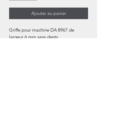
Ajouter au panier
Griffe pour machine DA 8967 de
largeur 6 mm sans dents
Adaptée pour ne pas maruqer les
matières fragiles
Avec passe fil à l'arrière de la griffe
Plaque Aiguille correspondate 8967-PA
Documentation
©2025 par DOEFEET