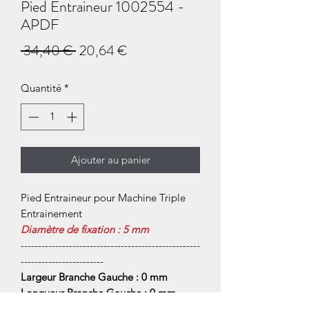
Pied Entraineur 1002554 -
APDF
Prix
Prix
 34,40 € 
20,64 €
original
promotionnel
Quantité
*
Ajouter au panier
Pied Entraineur pour Machine Triple
Entrainement
Diamètre de fixation : 5 mm
----------------------------------------------------
------------------------
Largeur Branche Gauche : 0 mm
Longueur Branche Gauche : 0 mm