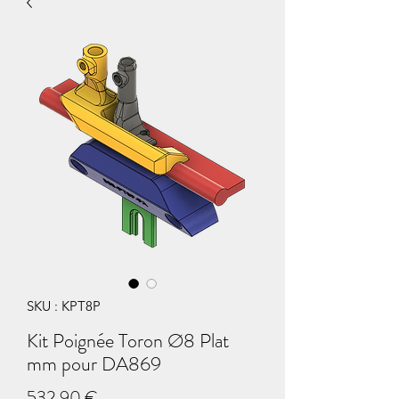
SKU : KPT8P
Kit Poignée Toron Ø8 Plat
mm pour DA869
Prix
532,90 €