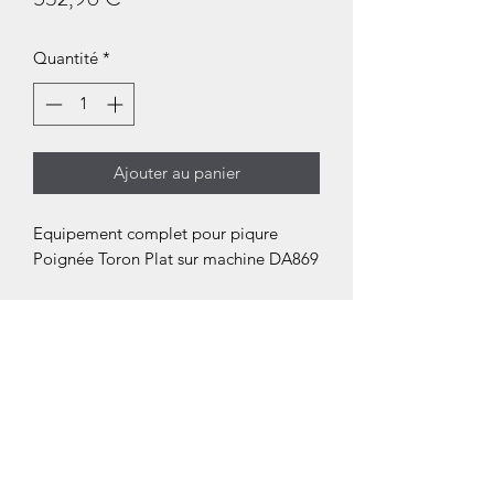
Quantité
*
Ajouter au panier
Equipement complet pour piqure
Poignée Toron Plat sur machine DA869
Diamètre : 8 mm
Piqure tangente
Matériau : AISI 316L
Ensemble composé des éléments
suivants :
1 x Pied Entraineur (869-PT8P-PE)
1 x Pied Presseur (869-PT8P-PP)