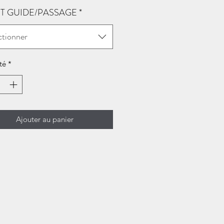
T GUIDE/PASSAGE
*
ctionner
té
*
Ajouter au panier