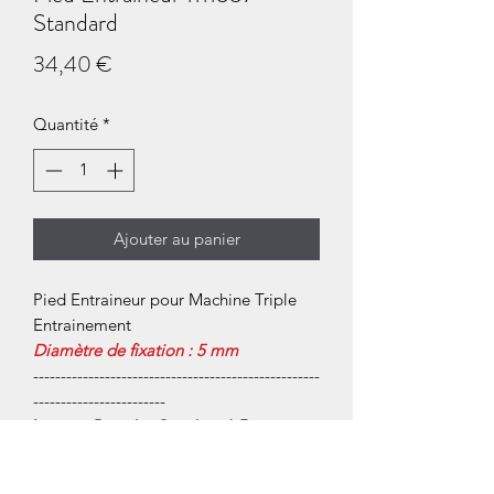
Standard
Prix
34,40 €
Quantité
*
Ajouter au panier
Pied Entraineur pour Machine Triple
Entrainement
Diamètre de fixation : 5 mm
----------------------------------------------------
------------------------
Largeur Branche Gauche : 1,5 mm
Longueur Branche Gauche : 4,4 mm