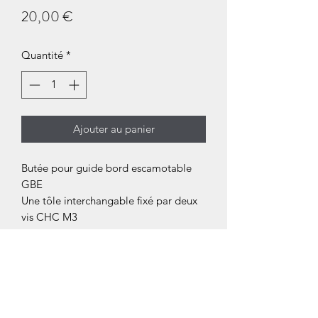
Prix
20,00 €
Quantité
*
Ajouter au panier
Butée pour guide bord escamotable
GBE
Une tôle interchangable fixé par deux
vis CHC M3
Fixation sur barre cylindrique de
diamètre 5 mm
Serrage par vis CHC M4
---------------------------------------